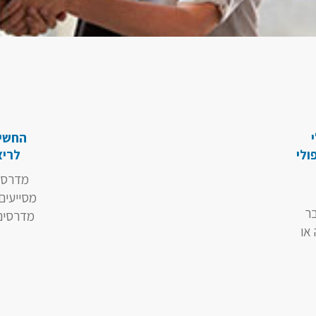
החשי
ולי
לריצ
מדרסים
מסייעים
בר
מדרסים 
או