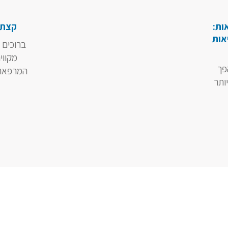
ות:
קצת 
אות
ברוכים 
מקווי
פך
המרפאה 
ותר