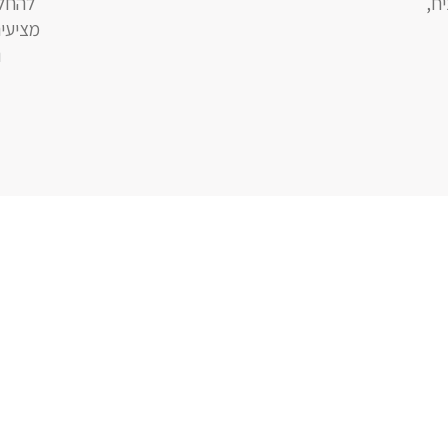
ח,
להחלמ
מציעי
ו