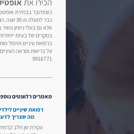
הכירו את
אופטיק
כשמדובר בבחירת אופטומט
כבר למעלה
אלא גם בעלי ניסיון עשיר
במקרים של בעיות ייחודיות
ברפואת עיניים וטיפול מות
9916771.
מאמרים רלוונטים נוספי
רפואת שיניים לילדי
מה שצריך לדע
עקירת שן חלב קדמית