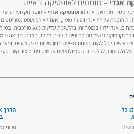
ה אנדי
– מומחים לאופטיקה וראייה
ריסטים מומחים, אין כמו
אופטיקה אנדי
– מוסד מקצועי הפועל 
 מ-30 שנה. החנות הוקמה על ידי אנדי ויפעת פומין, שהם לא רק אופטומטריסטי
 בתחום. אנדי ידוע במומחיותו בהתאמת עדשות מגע מורכבות, במיוח
 כמו קרטוקונוס ושליטה במיופיה בילדים. יפעת, מצדה, מביאה מומ
אם אישית לכל לקוח. החנות מציעה מגוון שירותים מקצועיים, ומעני
ם
ם: כל
הדרך אל
ת
בה
 אצל
מכוני גמ