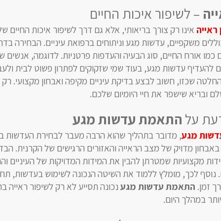
ייה
– לשיפור איכות החיים
 ראייה
אינו רק צורך בריאותי, אלא גם דרך לשיפור איכות החיים שלנ
כוללים משקפיים, עדשות מגע וניתוחים ברפואת עיניים. הבחירה בד
ים כמו אורח החיים, סוג הבעיה והעדפות פרטניות. לדוגמה, אנשים 
ים להעדיף עדשות מגע, בעוד שמי שזקוקים לפתרון פשוט לבית ולעב
החלטה שכזו, חשוב לבצע בדיקת עיניים מקיפה ואבחון מקצועי. רק כ
ם ובריא שישפר את חיי היומיום שלכם.
עת על
התאמת עדשות מגע
שות מגע
, מדובר בתהליך שהוא הרבה מעבר לבחירת העדשות בח
בחון מדויק של מצב הראייה והאזורים הרגישים של הקרנית. הבד
דות מקצועיות שמטרתן להבין את המידות המדויקות של העיניים ו
 נוסף לכך, מומלץ ללמוד את השיטה הנכונה לשימוש בעדשות, תח
ך זמן.
התאמת עדשות מגע
נכונה תסייע לא רק לשיפור ראייה בר
ותר במהלך היום.