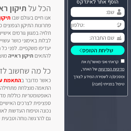
הוסף אתר לאינדקס
הכל על
תיקון רא
אנו חיים בעולם שבו
תיקון
פתרונות התיקון הנפוצים 
תלויה במגוון גורמים אישי
לבלות באימוני כושר עשוי
יעדיפו משקפיים. לפני כל 
להתאים
תיקון ראייה
מושל
קראתי ואני מאשר/ת את
כל מה שחשוב לד
מדיניות הפרטיות
של האתר,
ומסכים/ה לשמירת המידע לצורך
כאשר מדובר ב
התאמת עד
טיפול בפנייתי (חובה)
התאמה מוצלחת מתחילה בא
האופטומטריות כוללות מדי
ספציפית לצרכים האישיים.
נכונה וטיפוח העדשות לאור
גם להרגשה נוחה וטבעית י