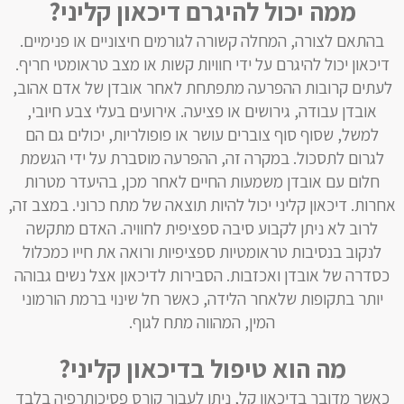
ממה יכול להיגרם דיכאון קליני?
בהתאם לצורה, המחלה קשורה לגורמים חיצוניים או פנימיים.
דיכאון יכול להיגרם על ידי חוויות קשות או מצב טראומטי חריף.
לעתים קרובות ההפרעה מתפתחת לאחר אובדן של אדם אהוב,
אובדן עבודה, גירושים או פציעה. אירועים בעלי צבע חיובי,
למשל, שסוף סוף צוברים עושר או פופולריות, יכולים גם הם
לגרום לתסכול. במקרה זה, ההפרעה מוסברת על ידי הגשמת
חלום עם אובדן משמעות החיים לאחר מכן, בהיעדר מטרות
אחרות. דיכאון קליני יכול להיות תוצאה של מתח כרוני. במצב זה,
לרוב לא ניתן לקבוע סיבה ספציפית לחוויה. האדם מתקשה
לנקוב בנסיבות טראומטיות ספציפיות ורואה את חייו כמכלול
כסדרה של אובדן ואכזבות. הסבירות לדיכאון אצל נשים גבוהה
יותר בתקופות שלאחר הלידה, כאשר חל שינוי ברמת הורמוני
המין, המהווה מתח לגוף.
מה הוא טיפול בדיכאון קליני?
כאשר מדובר בדיכאון קל, ניתן לעבור קורס פסיכותרפיה בלבד